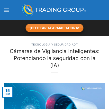
Skip
to
content
¡COTIZAR ALARMAS AHORA!
TECNOLOGÍA Y SEGURIDAD ADT
Cámaras de Vigilancia Inteligentes:
Potenciando la seguridad con la
(IA)
15
Jun