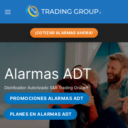
Skip
to
content
¡COTIZAR ALARMAS AHORA!
Alarmas ADT
Distribuidor Autorizado S&R Trading Group®
PROMOCIONES ALARMAS ADT
PLANES EN ALARMAS ADT