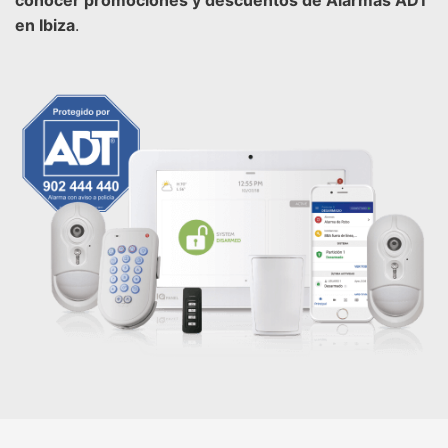
en Ibiza
.