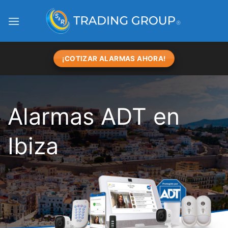
Skip
to
content
¡COTIZAR ALARMAS AHORA!
Alarmas ADT en
Ibiza